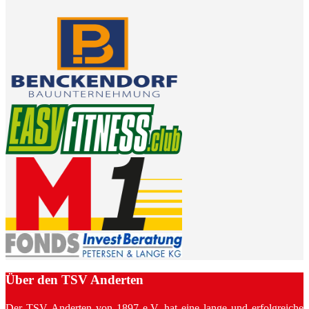
Über den TSV Anderten
Der TSV Anderten von 1897 e.V. hat eine lange und erfolgreiche