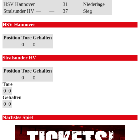
HSV Hannover
—
—
31
Niederlage
Stralsunder HV
—
—
37
Sieg
HSV Hannover
Position
Tore
Gehalten
0
0
Stralsunder HV
Position
Tore
Gehalten
0
0
Tore
0
0
Gehalten
0
0
Nächstes Spiel