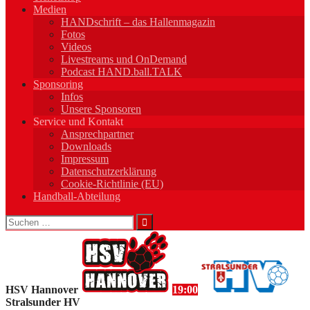
Medien
HANDschrift – das Hallenmagazin
Fotos
Videos
Livestreams und OnDemand
Podcast HAND.ball.TALK
Sponsoring
Infos
Unsere Sponsoren
Service und Kontakt
Ansprechpartner
Downloads
Impressum
Datenschutzerklärung
Cookie-Richtlinie (EU)
Handball-Abteilung
Suchen
nach:
HSV Hannover
19:00
Stralsunder HV